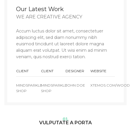
Our Latest Work
WE ARE CREATIVE AGENCY
Accum luctus dolor sit amet, consectetuer
adipiscing elit, sed diam nonummy nibh
euismod tincidunt ut laoreet dolore magna
aliquam erat volutpat. Ut wisi enim ad minim
veniam, quis nostrud exerci tation.
CLIENT
CLIENT
DESIGNER
WEBSITE
MINDSPARKLE
MINDSPARKLE
JOHN DOE
XTEMOS.COM/WOOD
SHOP
SHOP
01.
VULPUTATE A PORTA