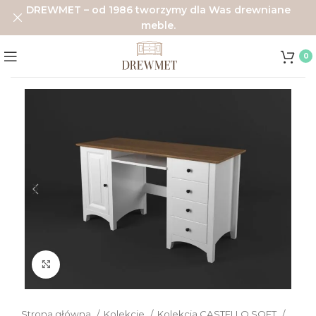
DREWMET – od 1986 tworzymy dla Was drewniane
meble.
0
Click to enlarge
Strona główna
Kolekcje
Kolekcja CASTELLO SOFT