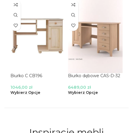
Biurko C CB196
Biurko dębowe CAS-D-32
Bi
CB
1046,00
zł
6489,00
zł
15
Wybierz Opcje
Wybierz Opcje
Wyb
Inspiracje mebli