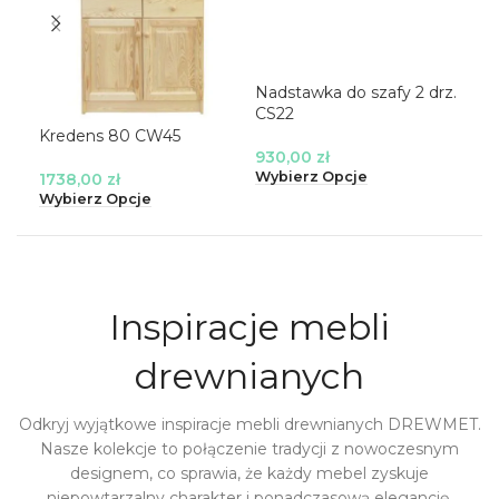
Nadstawka do szafy 2 drz.
Nad
CS22
CS
Kredens 80 CW45
930,00
zł
69
Wybierz Opcje
Wyb
1738,00
zł
Wybierz Opcje
Inspiracje mebli
drewnianych
Odkryj wyjątkowe inspiracje mebli drewnianych DREWMET.
Nasze kolekcje to połączenie tradycji z nowoczesnym
designem, co sprawia, że każdy mebel zyskuje
niepowtarzalny charakter i ponadczasową elegancję.