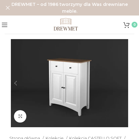
DREWMET – od 1986 tworzymy dla Was drewniane
meble.
0
Click to enlarge
Strona główna
Kolekcje
Kolekcja CASTELLO SOFT