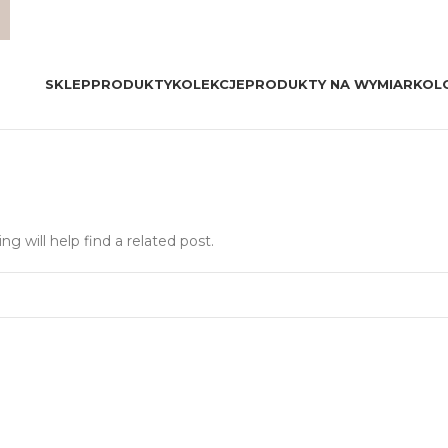
SKLEP
PRODUKTY
KOLEKCJE
PRODUKTY NA WYMIAR
KOL
g will help find a related post.