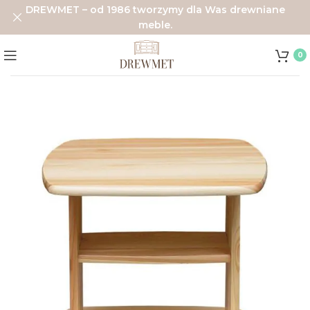
DREWMET – od 1986 tworzymy dla Was drewniane
meble.
0