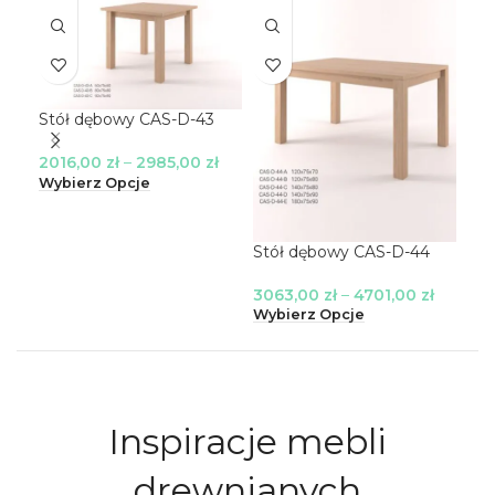
Stół dębowy CAS-D-43
2016,00
zł
–
2985,00
zł
Wybierz Opcje
Stół dębowy CAS-D-44
Krz
3063,00
zł
–
4701,00
zł
24
Wybierz Opcje
Wyb
Inspiracje mebli
drewnianych