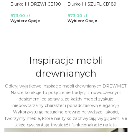
Biurko III DRZWI CB190
Biurko III SZUFL CB189
Biu
drz
973,00
zł
973,00
zł
90
Wybierz Opcje
Wybierz Opcje
Wyb
Inspiracje mebli
drewnianych
Odkryj wyjątkowe inspiracje mebli drewnianych DREWMET.
Nasze kolekcje to połączenie tradycji z nowoczesnym
designem, co sprawia, że każdy mebel zyskuje
niepowtarzalny charakter i ponadczasową elegancję.
Wykorzystując naturalne drewno najwyższej jakości,
tworzymy meble, które nie tylko zachwycają wyglądem, ale
także gwarantują trwałość i funkcjonalność na lata.