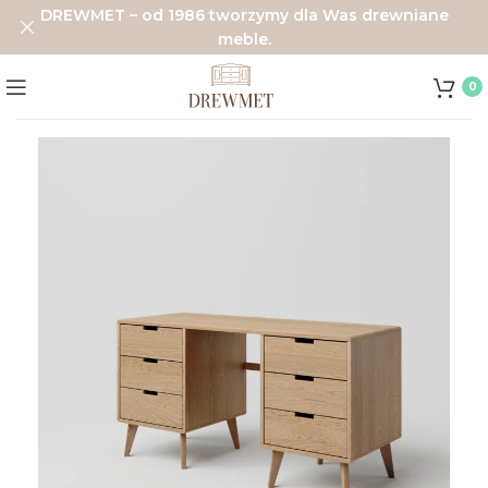
DREWMET – od 1986 tworzymy dla Was drewniane
meble.
0