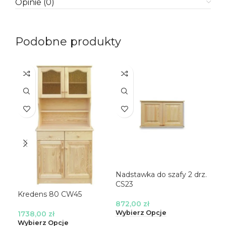
Opinie (0)
Podobne produkty
Nadstawka do szafy 2 drz.
Nad
CS23
CS
Kredens 80 CW45
872,00
zł
11
Wybierz Opcje
Wyb
1738,00
zł
Wybierz Opcje