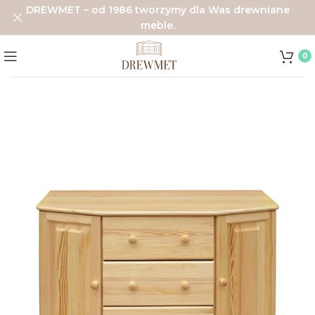
DREWMET – od 1986 tworzymy dla Was drewniane
meble.
0