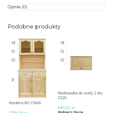
Opinie (0)
Podobne produkty
Nadstawka do szafy 2 drz.
CS25
Sza
Kredens 80 CW45
697,00
zł
Wybierz Opcje
31
1738,00
zł