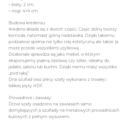
– blaty: 2 cm.
– nogi: 4×4 cm.
Budowa kredensu:
Kredens składa się z dwóch części. Część dolną tworzy
komoda, natomiast górną nadstawka. Dzięki takiemu
podziałowi spełnia nie tylko rolę estetyczną ale także (a
może przede wszystkim) użytkową .
Doskonale sprawdza się jako mebel, w którym
eksponujemy piękną zastawę czy szkło. Idealny do
jadalni, salonu lub kuchni. Dzięki niemu masz wszystko
„pod ręką”.
Dna szuflad oraz plecy szafy wykonano z trwałej i
lekkiej płyty HDF.
Prowadnice i zawiasy:
Drzwi szafy osadzono na zawiasach samo
domykających a szuflady na metalowych prowadnicach
kulowych z pełnym wysuwem.