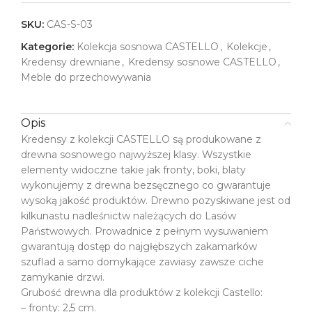
SKU:
CAS-S-03
Kategorie:
Kolekcja sosnowa CASTELLO
,
Kolekcje
,
Kredensy drewniane
,
Kredensy sosnowe CASTELLO
,
Meble do przechowywania
Opis
Kredensy z kolekcji CASTELLO są produkowane z
drewna sosnowego najwyższej klasy. Wszystkie
elementy widoczne takie jak fronty, boki, blaty
wykonujemy z drewna bezsęcznego co gwarantuje
wysoką jakość produktów. Drewno pozyskiwane jest od
kilkunastu nadleśnictw należących do Lasów
Państwowych. Prowadnice z pełnym wysuwaniem
gwarantują dostęp do najgłębszych zakamarków
szuflad a samo domykające zawiasy zawsze ciche
zamykanie drzwi.
Grubość drewna dla produktów z kolekcji Castello:
– fronty: 2,5 cm.