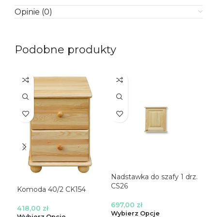
Opinie (0)
Podobne produkty
Nadstawka do szafy 1 drz.
Nad
CS26
CS
Komoda 40/2 CK154
697,00
zł
61
418,00
zł
Wybierz Opcje
Wyb
Wybierz Opcje