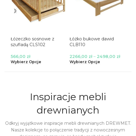
Łóżeczko sosnowe z
Łóżko bukowe dawid
Łó
szufladą CLS102
CLB110
CL
566,00
zł
2266,00
zł
–
2498,00
zł
14
Wybierz Opcje
Wybierz Opcje
Wyb
Inspiracje mebli
drewnianych
Odkryj wyjątkowe inspiracje mebli drewnianych DREWMET.
Nasze kolekcje to połączenie tradycji z nowoczesnym