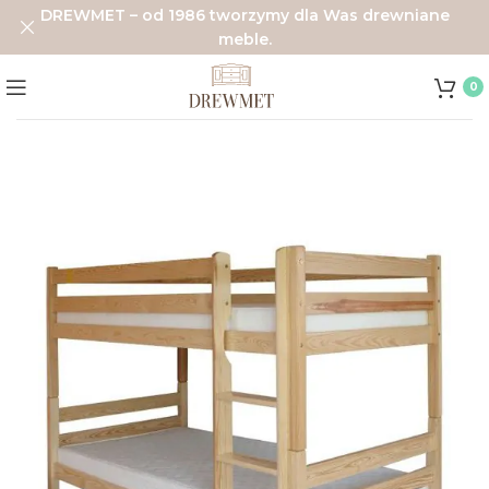
DREWMET – od 1986 tworzymy dla Was drewniane
meble.
0