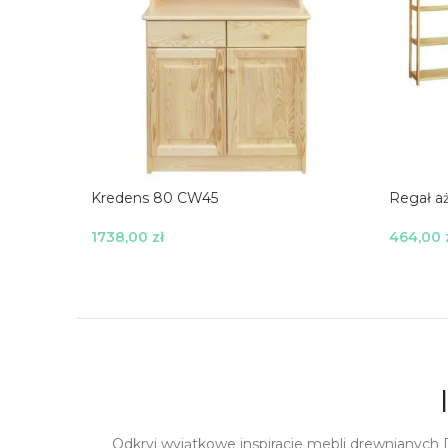
Kredens 80 CW45
Regał a
1738,00
zł
464,00
Wybierz Opcje
Wybierz
Odkryj wyjątkowe inspiracje mebli drewnianych