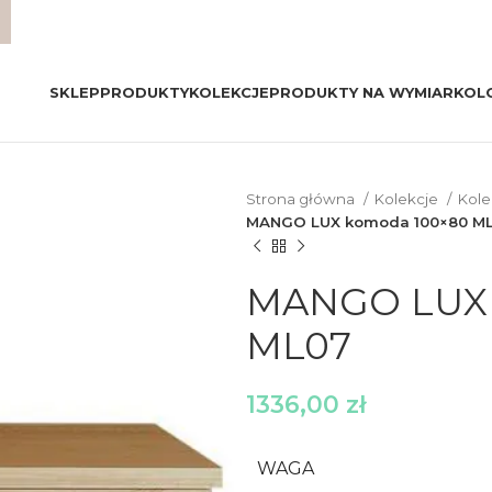
SKLEP
PRODUKTY
KOLEKCJE
PRODUKTY NA WYMIAR
KOL
Strona główna
Kolekcje
Kol
MANGO LUX komoda 100×80 M
MANGO LUX 
ML07
1336,00
zł
WAGA