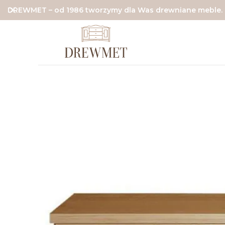
DREWMET – od 1986 tworzymy dla Was drewniane meble.