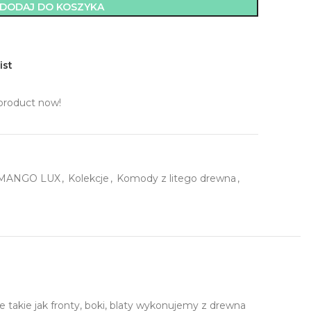
DODAJ DO KOSZYKA
ist
product now!
 MANGO LUX
,
Kolekcje
,
Komody z litego drewna
,
akie jak fronty, boki, blaty wykonujemy z drewna