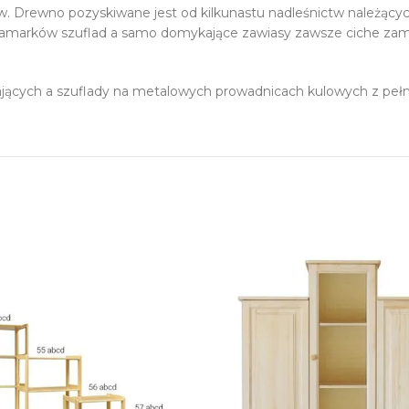
w. Drewno pozyskiwane jest od kilkunastu nadleśnictw należą
amarków szuflad a samo domykające zawiasy zawsze ciche zam
ących a szuflady na metalowych prowadnicach kulowych z p