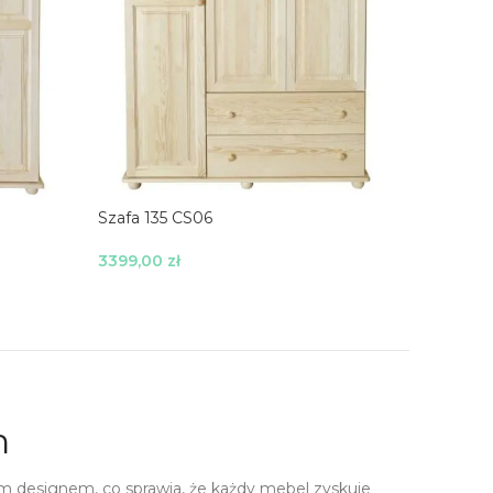
Szafa 135 CS06
Szafa 15
3399,00
zł
3777,0
Wybierz Opcje
Wybierz
h
m designem, co sprawia, że każdy mebel zyskuje