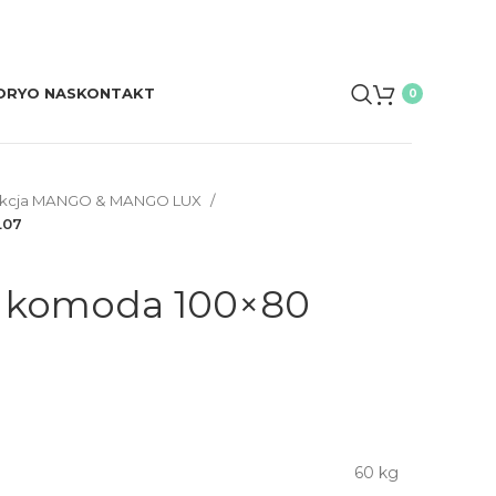
ORY
O NAS
KONTAKT
0
ekcja MANGO & MANGO LUX
L07
komoda 100×80
60 kg