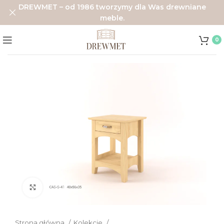
DREWMET – od 1986 tworzymy dla Was drewniane
meble.
0
Click to enlarge
Strona główna
Kolekcje