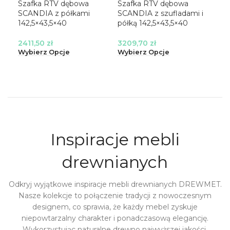
Szafka RTV dębowa
Szafka RTV dębowa
Sza
SCANDIA z półkami
SCANDIA z szufladami i
SCA
142,5×43,5×40
półką 142,5×43,5×40
pół
2411,50
zł
3209,70
zł
69
Wybierz Opcje
Wybierz Opcje
Wyb
Inspiracje mebli
drewnianych
Odkryj wyjątkowe inspiracje mebli drewnianych DREWMET.
Nasze kolekcje to połączenie tradycji z nowoczesnym
designem, co sprawia, że każdy mebel zyskuje
niepowtarzalny charakter i ponadczasową elegancję.
Wykorzystując naturalne drewno najwyższej jakości,