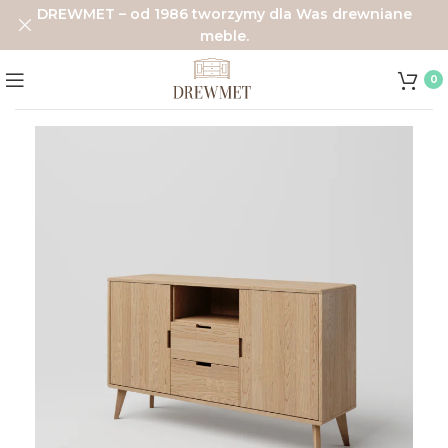
DREWMET – od 1986 tworzymy dla Was drewniane
meble.
0