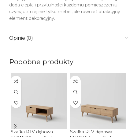
doda ciepła i przytulności każdemu pomieszczeniu,
czyniąc z niej nie tylko mebel, ale również atrakcyjny
element dekoracyjny.
Opinie (0)
Podobne produkty
Szafka RTV dębowa
Szafka RTV dębowa
Sza