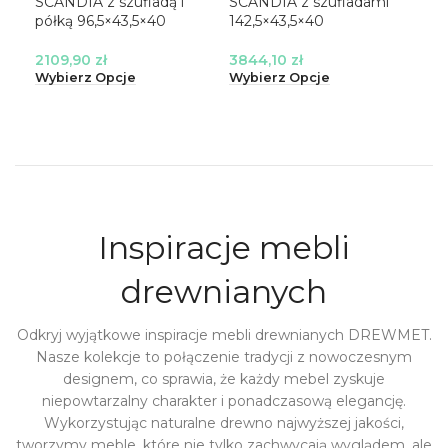
SCANDIA z szufladą i
SCANDIA z szufladami
SCA
półką 96,5×43,5×40
142,5×43,5×40
pół
2109,90
zł
3844,10
zł
32
Wybierz Opcje
Wybierz Opcje
Wyb
Inspiracje mebli
drewnianych
Odkryj wyjątkowe inspiracje mebli drewnianych DREWMET.
Nasze kolekcje to połączenie tradycji z nowoczesnym
designem, co sprawia, że każdy mebel zyskuje
niepowtarzalny charakter i ponadczasową elegancję.
Wykorzystując naturalne drewno najwyższej jakości,
tworzymy meble, które nie tylko zachwycają wyglądem, ale