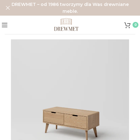
DREWMET – od 1986 tworzymy dla Was drewniane
meble.
0