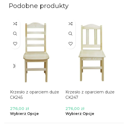
Podobne produkty
Krzesło z oparciem duże
Krzesło z oparciem duże
Nar
CK245
CK247
CK
276,00
zł
276,00
zł
87
Wybierz Opcje
Wybierz Opcje
Wyb