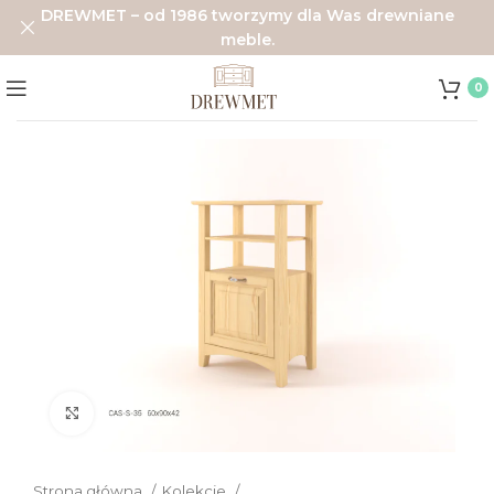
DREWMET – od 1986 tworzymy dla Was drewniane
meble.
0
Click to enlarge
Strona główna
Kolekcje