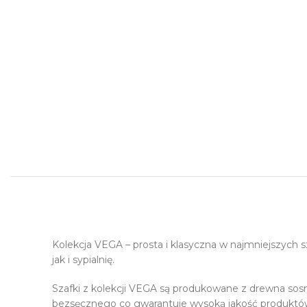
Kolekcja VEGA – prosta i klasyczna w najmniejszych 
jak i sypialnię.
Szafki z kolekcji VEGA są produkowane z drewna sosn
bezsęcznego co gwarantuje wysoką jakość produktów