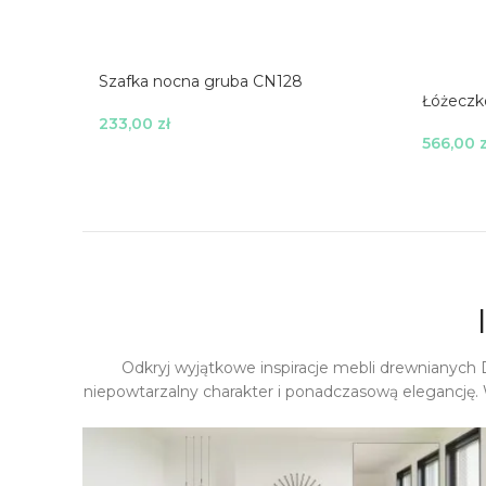
Szafka nocna gruba CN128
Łóżeczk
233,00
zł
566,00
z
Wybierz Opcje
Wybierz
Odkryj wyjątkowe inspiracje mebli drewnianych
niepowtarzalny charakter i ponadczasową elegancję. 