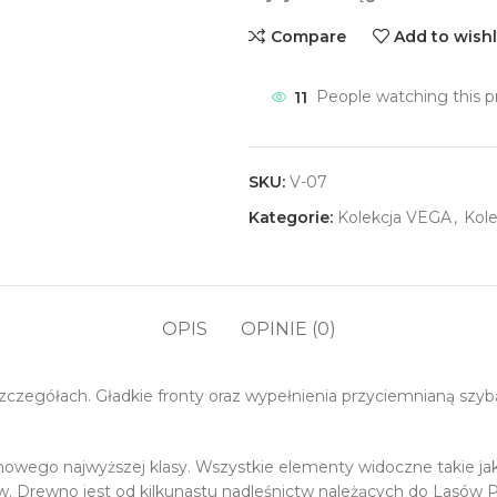
Compare
Add to wishl
11
People watching this p
SKU:
V-07
Kategorie:
Kolekcja VEGA
,
Kole
OPIS
OPINIE (0)
szczegółach. Gładkie fronty oraz wypełnienia przyciemnianą szyb
owego najwyższej klasy. Wszystkie elementy widoczne takie jak
. Drewno jest od kilkunastu nadleśnictw należących do Lasów