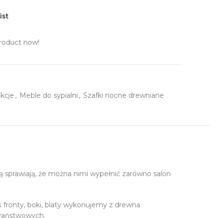
ist
roduct now!
kcje
,
Meble do sypialni
,
Szafki nocne drewniane
ą sprawiają, że można nimi wypełnić zarówno salon
 fronty, boki, blaty wykonujemy z drewna
 Państwowych.