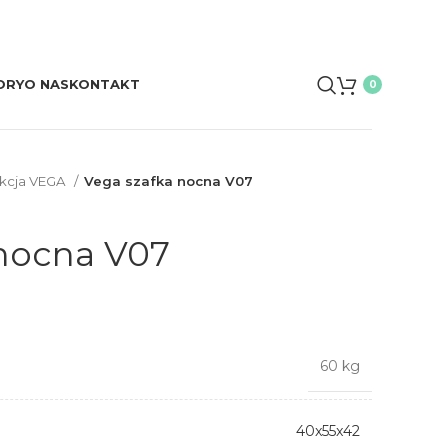
ORY
O NAS
KONTAKT
0
kcja VEGA
Vega szafka nocna V07
 nocna V07
60 kg
40x55x42