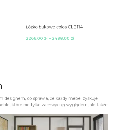
2
Łóżko bukowe colos CLB114
Łóżko s
2266,00
zł
–
2498,00
zł
1279,00
Wybierz Opcje
Wybierz
h
m designem, co sprawia, że każdy mebel zyskuje
eble, które nie tylko zachwycają wyglądem, ale także