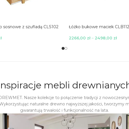
o sosnowe z szufladą CLS102
Łóżko bukowe maciek CLB11
ł
2266,00
zł
–
2498,00
zł
 Opcje
Wybierz Opcje
Inspiracje mebli drewnianyc
 DREWMET. Nasze kolekcje to połączenie tradycji z nowoczesny
Wykorzystując naturalne drewno najwyższej jakości, tworzymy m
gwarantują trwałość i funkcjonalność na lata.