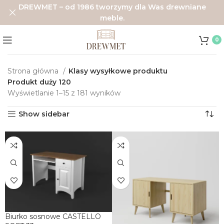
DREWMET – od 1986 tworzymy dla Was drewniane
meble.
0
Strona główna
Klasy wysyłkowe produktu
Produkt duży 120
Wyświetlanie 1–15 z 181 wyników
Show sidebar
Biurko sosnowe CASTELLO