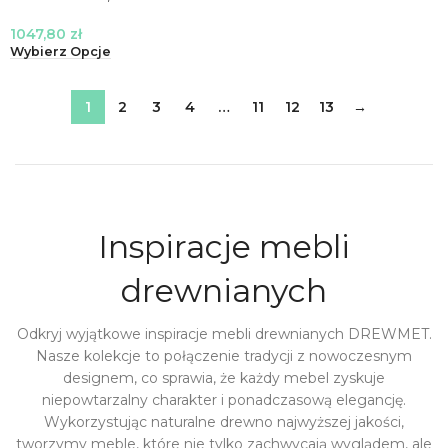
1047,80
zł
Wybierz Opcje
1
2
3
4
…
11
12
13
→
Inspiracje mebli
drewnianych
Odkryj wyjątkowe inspiracje mebli drewnianych DREWMET.
Nasze kolekcje to połączenie tradycji z nowoczesnym
designem, co sprawia, że każdy mebel zyskuje
niepowtarzalny charakter i ponadczasową elegancję.
Wykorzystując naturalne drewno najwyższej jakości,
tworzymy meble, które nie tylko zachwycają wyglądem, ale