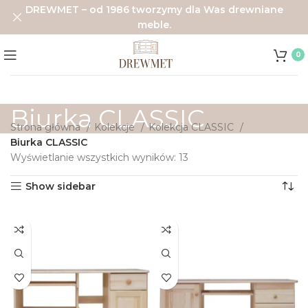
DREWMET – od 1986 tworzymy dla Was drewniane
meble.
0
Biurka CLASSIC
Strona główna
Kolekcje
Kolekcja CLASSIC
Biurka CLASSIC
Wyświetlanie wszystkich wyników: 13
Show sidebar