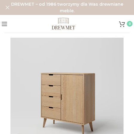
DREWMET – od 1986 tworzymy dla Was drewniane
meble.
0