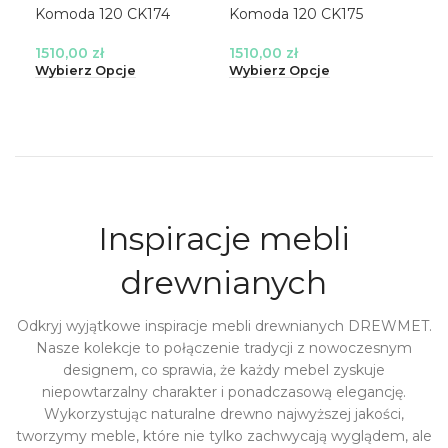
Komoda 120 CK174
Komoda 120 CK175
Ko
1510,00
zł
1510,00
zł
Wyb
Wybierz Opcje
Wybierz Opcje
Inspiracje mebli
drewnianych
Odkryj wyjątkowe inspiracje mebli drewnianych DREWMET.
Nasze kolekcje to połączenie tradycji z nowoczesnym
designem, co sprawia, że każdy mebel zyskuje
niepowtarzalny charakter i ponadczasową elegancję.
Wykorzystując naturalne drewno najwyższej jakości,
tworzymy meble, które nie tylko zachwycają wyglądem, ale