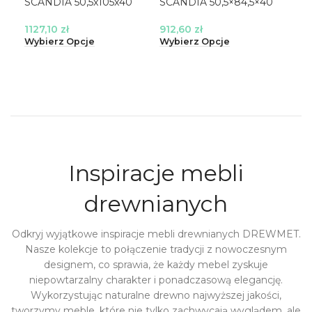
SCANDIA 50,5x105x40
SCANDIA 50,5×84,5×40
SCA
1127,10
zł
912,60
zł
358
Wybierz Opcje
Wybierz Opcje
Wyb
Inspiracje mebli
drewnianych
Odkryj wyjątkowe inspiracje mebli drewnianych DREWMET.
Nasze kolekcje to połączenie tradycji z nowoczesnym
designem, co sprawia, że każdy mebel zyskuje
niepowtarzalny charakter i ponadczasową elegancję.
Wykorzystując naturalne drewno najwyższej jakości,
tworzymy meble, które nie tylko zachwycają wyglądem, ale