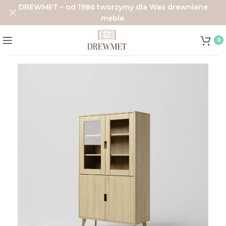
DREWMET – od 1986 tworzymy dla Was drewniane
meble.
0