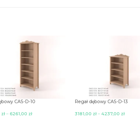
ębowy CAS-D-10
Regał dębowy CAS-D-13
0
zł
–
6261,00
zł
3181,00
zł
–
4237,00
zł
 Opcje
Wybierz Opcje