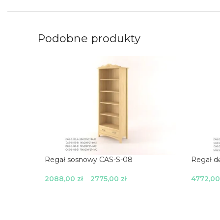
Podobne produkty
Regał sosnowy CAS-S-08
Regał d
2088,00
zł
–
2775,00
zł
4772,0
Wybierz Opcje
Wybierz