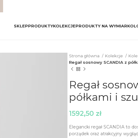
SKLEP
PRODUKTY
KOLEKCJE
PRODUKTY NA WYMIAR
KOL
Strona główna
Kolekcje
Kol
Regał sosnowy SCANDIA z półka
Regał sosno
półkami i sz
1592,50
zł
Elegancki regał SCANDIA to dos
porządek oraz atrakcyjny wyglą