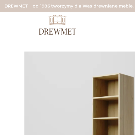
DREWMET – od 1986 tworzymy dla Was drewniane meble.