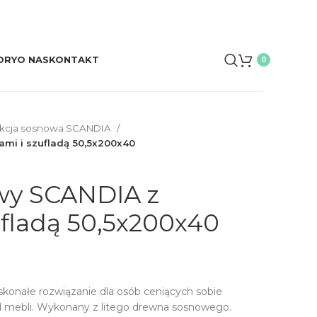
ORY
O NAS
KONTAKT
0
ekcja sosnowa SCANDIA
mi i szufladą 50,5x200x40
wy SCANDIA z
ufladą 50,5x200x40
konałe rozwiązanie dla osób ceniących sobie
d mebli. Wykonany z litego drewna sosnowego.