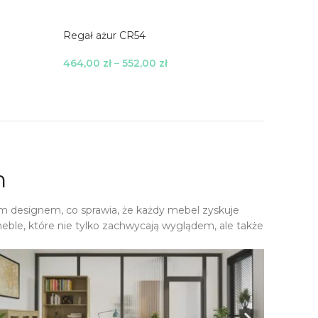
Regał p
Regał ażur CR54
703,00
z
464,00
zł
–
552,00
zł
Wybierz
Wybierz Opcje
h
m designem, co sprawia, że każdy mebel zyskuje
eble, które nie tylko zachwycają wyglądem, ale także