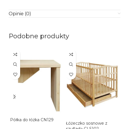
Opinie (0)
Podobne produkty
Półka do łóżka CN129
Łóżeczko sosnowe z
Łóż
szufladą CLS102