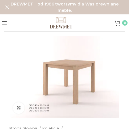
DREWMET – od 1986 tworzymy dla Was drewniane
meble.
0
Click to enlarge
Strona główna
Kolekcje