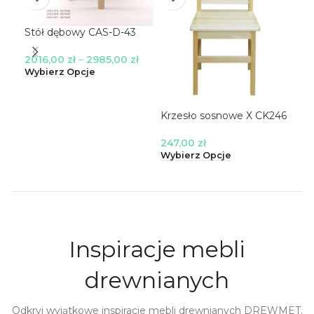
Stół dębowy CAS-D-43
2016,00
zł
–
2985,00
zł
Wybierz Opcje
Krzesło sosnowe X CK246
Stó
247,00
zł
46
Wybierz Opcje
Wyb
Inspiracje mebli
drewnianych
Odkryj wyjątkowe inspiracje mebli drewnianych DREWMET.