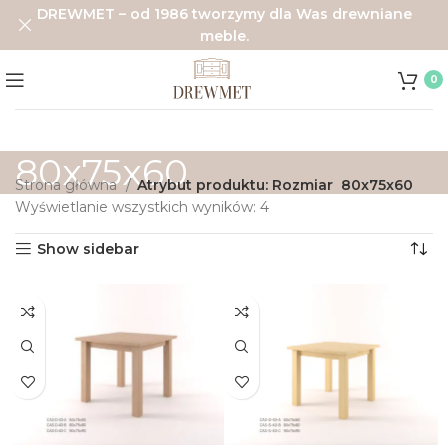
DREWMET – od 1986 tworzymy dla Was drewniane
meble.
0
80x75x60
Strona główna
Atrybut produktu: Rozmiar
80x75x60
Wyświetlanie wszystkich wyników: 4
Show sidebar