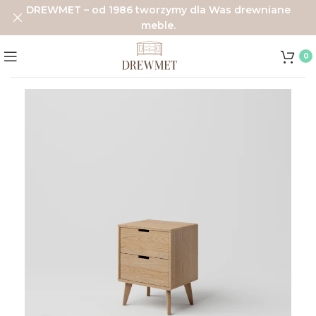
DREWMET – od 1986 tworzymy dla Was drewniane
meble.
0