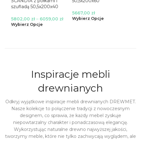
SCANDIA z półkami i
50,5x200x60
szu
szufladą 50,5x200x40
5667,00
zł
60
5802,00
zł
–
6059,00
zł
Wybierz Opcje
Wyb
Wybierz Opcje
Inspiracje mebli
drewnianych
Odkryj wyjątkowe inspiracje mebli drewnianych DREWMET.
Nasze kolekcje to połączenie tradycji z nowoczesnym
designem, co sprawia, że każdy mebel zyskuje
niepowtarzalny charakter i ponadczasową elegancję.
Wykorzystując naturalne drewno najwyższej jakości,
tworzymy meble, które nie tylko zachwycają wyglądem, ale