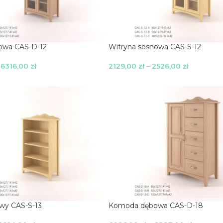
owa CAS-D-12
Witryna sosnowa CAS-S-12
–
6316,00
zł
2129,00
zł
–
2526,00
zł
je
Wybierz Opcje
wy CAS-S-13
Komoda dębowa CAS-D-18