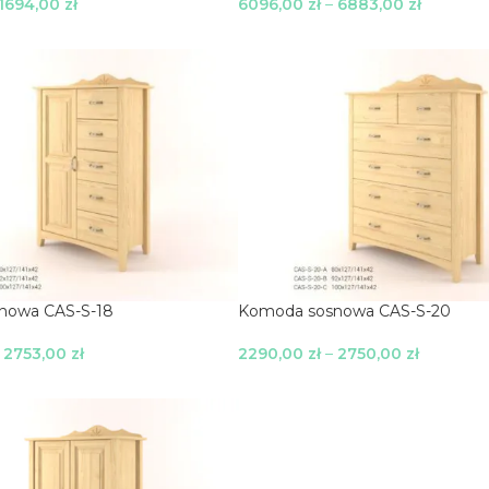
1694,00
zł
6096,00
zł
–
6883,00
zł
je
Wybierz Opcje
nowa CAS-S-18
Komoda sosnowa CAS-S-20
–
2753,00
zł
2290,00
zł
–
2750,00
zł
je
Wybierz Opcje