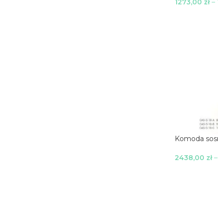
1273,00
zł
–
Wybierz Opc
Komoda sos
2438,00
zł
Wybierz Opc