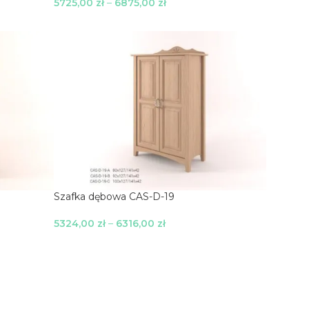
5725,00
zł
–
6875,00
zł
Wybierz Opcje
Szafka dębowa CAS-D-19
5324,00
zł
–
6316,00
zł
Wybierz Opcje