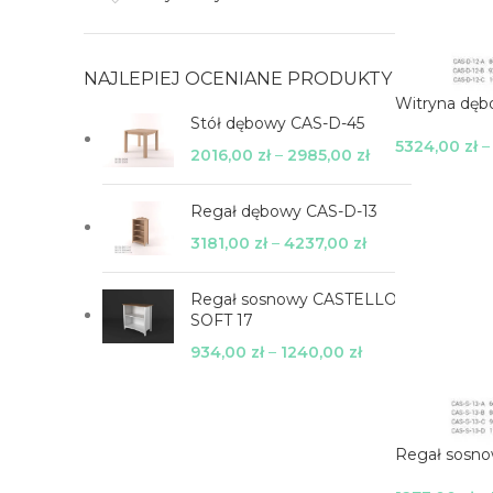
NAJLEPIEJ OCENIANE PRODUKTY
Witryna dęb
Stół dębowy CAS-D-45
5324,00
zł
2016,00
zł
–
2985,00
zł
Wybierz Opc
Regał dębowy CAS-D-13
3181,00
zł
–
4237,00
zł
Regał sosnowy CASTELLO
SOFT 17
934,00
zł
–
1240,00
zł
Regał sosno