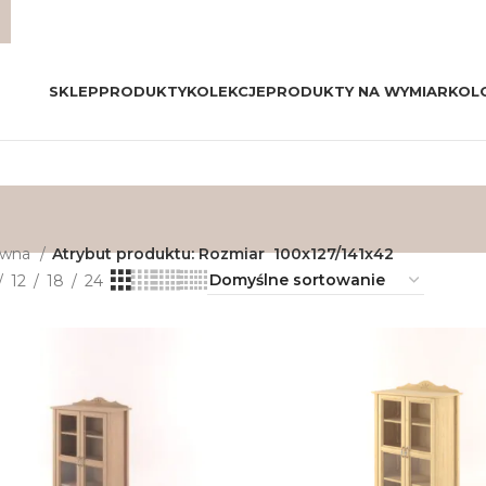
SKLEP
PRODUKTY
KOLEKCJE
PRODUKTY NA WYMIAR
KOL
ówna
Atrybut produktu: Rozmiar
100x127/141x42
12
18
24