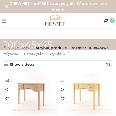
DREWMET – od 1986 tworzymy dla Was drewniane
meble.
0
100x45x45
Strona główna
Atrybut produktu: Rozmiar
100x45x45
Wyświetlanie wszystkich wyników: 4
Show sidebar