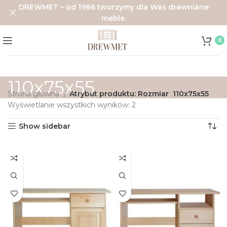
DREWMET – od 1986 tworzymy dla Was drewniane
meble.
0
110x75x55
Strona główna
Atrybut produktu: Rozmiar
110x75x55
Wyświetlanie wszystkich wyników: 2
Show sidebar