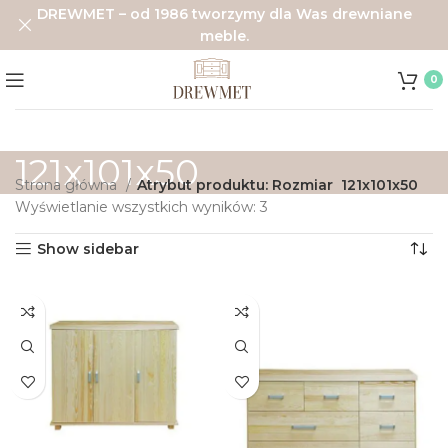
DREWMET – od 1986 tworzymy dla Was drewniane
meble.
0
121x101x50
Strona główna
Atrybut produktu: Rozmiar
121x101x50
Wyświetlanie wszystkich wyników: 3
Show sidebar