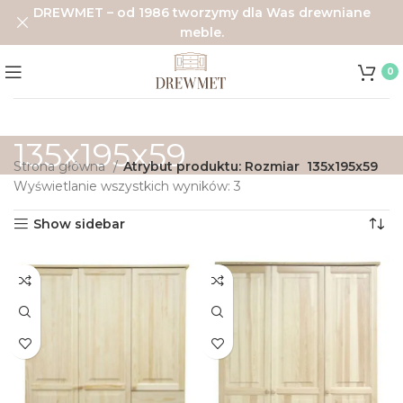
DREWMET – od 1986 tworzymy dla Was drewniane
meble.
0
135x195x59
Strona główna
Atrybut produktu: Rozmiar
135x195x59
Wyświetlanie wszystkich wyników: 3
Show sidebar