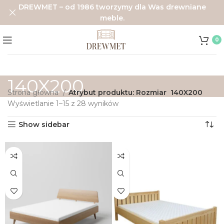
DREWMET – od 1986 tworzymy dla Was drewniane
meble.
0
140X200
Strona główna
Atrybut produktu: Rozmiar
140X200
Wyświetlanie 1–15 z 28 wyników
Show sidebar