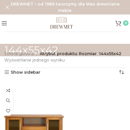
DREWMET – od 1986 tworzymy dla Was drewniane
meble.
0
144x55x42
Strona główna
Atrybut produktu: Rozmiar
144x55x42
Wyświetlanie jednego wyniku
Show sidebar