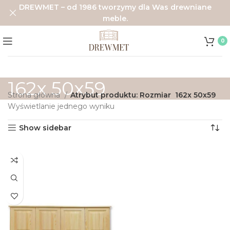
DREWMET – od 1986 tworzymy dla Was drewniane
meble.
0
162x 50x59
Strona główna
Atrybut produktu: Rozmiar
162x 50x59
Wyświetlanie jednego wyniku
Show sidebar