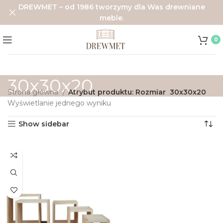
DREWMET – od 1986 tworzymy dla Was drewniane
meble.
0
30x30x20
Strona główna
Atrybut produktu: Rozmiar
30x30x20
Wyświetlanie jednego wyniku
Show sidebar