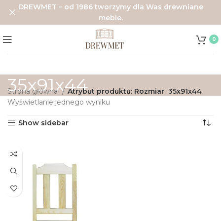
DREWMET – od 1986 tworzymy dla Was drewniane
meble.
0
35x91x44
Strona główna
Atrybut produktu: Rozmiar
35x91x44
Wyświetlanie jednego wyniku
Show sidebar