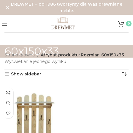
DREWMET – od 1986 tworzymy dla Was drewniane
meble.
0
60x150x33
Strona główna
Atrybut produktu: Rozmiar
60x150x33
Wyświetlanie jednego wyniku
Show sidebar