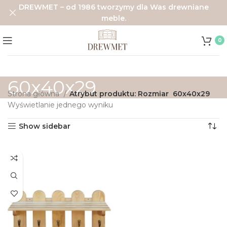
DREWMET – od 1986 tworzymy dla Was drewniane
meble.
0
60x40x29
Strona główna
Atrybut produktu: Rozmiar
60x40x29
Wyświetlanie jednego wyniku
Show sidebar