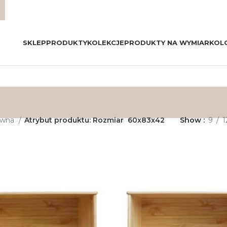
SKLEP
PRODUKTY
KOLEKCJE
PRODUKTY NA WYMIAR
KOL
ówna
Atrybut produktu: Rozmiar
60x83x42
Show
9
1