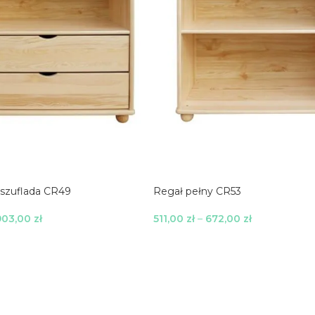
 szuflada CR49
Regał pełny CR53
903,00
zł
511,00
zł
–
672,00
zł
je
Wybierz Opcje