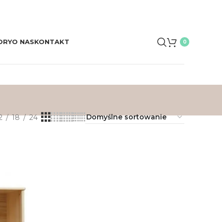
ORY
O NAS
KONTAKT
0
2
18
24