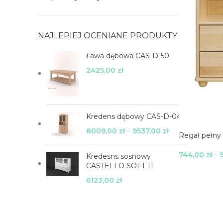
NAJLEPIEJ OCENIANE PRODUKTY
Ława dębowa CAS-D-50
2425,00
zł
Kredens dębowy CAS-D-04
8009,00
zł
–
9537,00
zł
Regał pełny
744,00
zł
–
Kredesns sosnowy
Wybierz Opc
CASTELLO SOFT 11
6123,00
zł