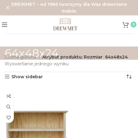
DREWMET – od 1986 tworzymy dla Was drewniane
meble.
0
64x48x24
Strona główna
Atrybut produktu: Rozmiar
64x48x24
Wyświetlanie jednego wyniku
Show sidebar