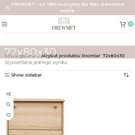
DREWMET – od 1986 tworzymy dla Was drewniane
meble.
0
72x80x30
Strona główna
Atrybut produktu: Rozmiar
72x80x30
Wyświetlanie jednego wyniku
Show sidebar