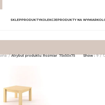
SKLEP
PRODUKTY
KOLEKCJE
PRODUKTY NA WYMIAR
KOL
ówna
Atrybut produktu: Rozmiar
75x50x75
Show
9
1