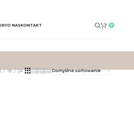
ORY
O NAS
KONTAKT
0
2
18
24