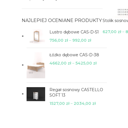
NAJLEPIEJ OCENIANE PRODUKTY
Stolik sosn
627,00
zł
–
Lustro dębowe CAS-D-51
Wybierz Opc
756,00
zł
–
992,00
zł
Łóżko dębowe CAS-D-38
4662,00
zł
–
5425,00
zł
Regał sosnowy CASTELLO
SOFT 13
1527,00
zł
–
2034,00
zł