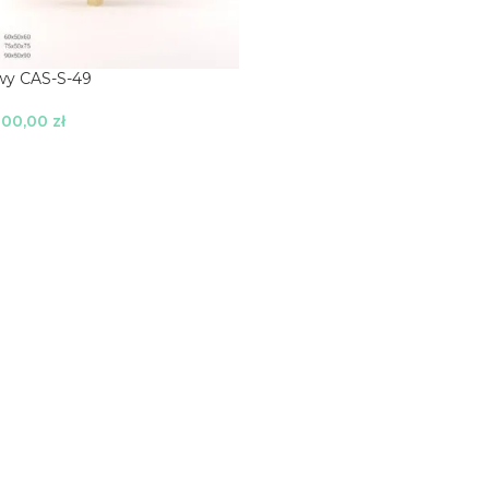
owy CAS-S-49
800,00
zł
je