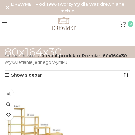
DREWMET – od 1986 tworzymy dla Was drewniane
meble.
0
80x164x30
Strona główna
Atrybut produktu: Rozmiar
80x164x30
Wyświetlanie jednego wyniku
Show sidebar