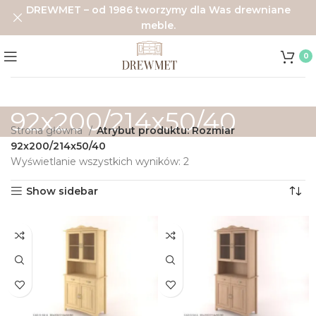
DREWMET – od 1986 tworzymy dla Was drewniane
meble.
0
92x200/214x50/40
Strona główna
Atrybut produktu: Rozmiar
92x200/214x50/40
Wyświetlanie wszystkich wyników: 2
Show sidebar